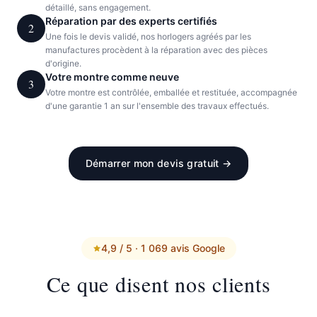
détaillé, sans engagement.
Réparation par des experts certifiés
2
Une fois le devis validé, nos horlogers agréés par les
manufactures procèdent à la réparation avec des pièces
d'origine.
Votre montre comme neuve
3
Votre montre est contrôlée, emballée et restituée, accompagnée
d'une garantie 1 an sur l'ensemble des travaux effectués.
Démarrer mon devis gratuit →
4,9 / 5 · 1 069 avis Google
Ce que disent nos clients